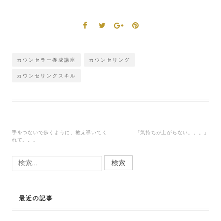
カウンセラー養成講座
カウンセリング
カウンセリングスキル
手をつないで歩くように、教え導いてく
「気持ちが上がらない。。。」
れて。。。
投
検
稿
索:
ナ
ビ
最近の記事
ゲ