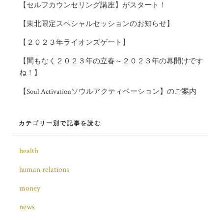
【セルフカウンセリング講座】がスタート！
ー
【東北限定スペシャルセッションのお知らせ】
シ
【２０２３年ライオンズゲート】
ョ
【間もなく２０２３年の立春～２０２３年の幕開けです
ン
ね！】
【Soul Activationソウルアクティベーション】のご案内
カテゴリー別で記事を読む
health
human relations
money
news