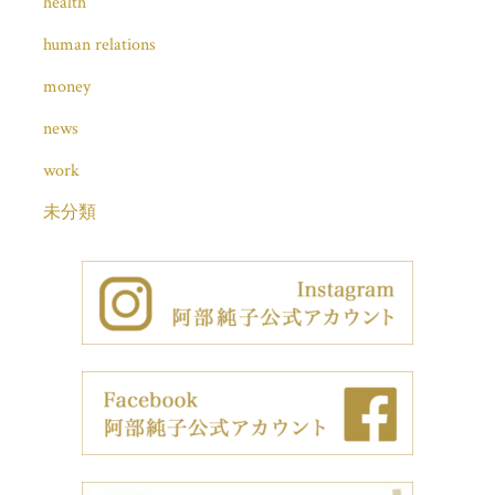
health
human relations
money
news
work
未分類