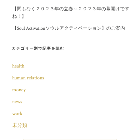
【間もなく２０２３年の立春～２０２３年の幕開けです
ね！】
【Soul Activationソウルアクティベーション】のご案内
カテゴリー別で記事を読む
health
human relations
money
news
work
未分類