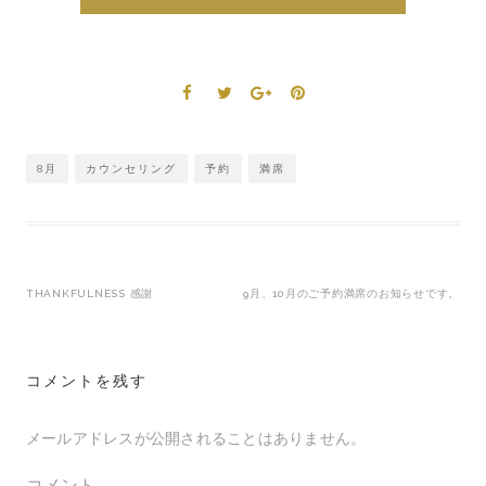
8月
カウンセリング
予約
満席
THANKFULNESS 感謝
9月、10月のご予約満席のお知らせです。
投
稿
コメントを残す
ナ
ビ
メールアドレスが公開されることはありません。
ゲ