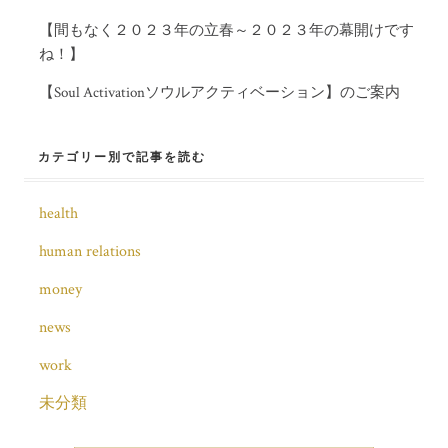
【間もなく２０２３年の立春～２０２３年の幕開けです
ね！】
【Soul Activationソウルアクティベーション】のご案内
カテゴリー別で記事を読む
health
human relations
money
news
work
未分類