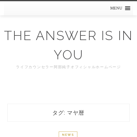
Skip
MENU
to
content
THE ANSWER IS IN
YOU
ライフカウンセラー阿部純子オフィシャルホームページ
タグ: マヤ暦
NEWS