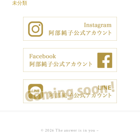
未分類
© 2026 The answer is in you
–