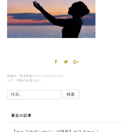
恒例の「年末年始スペシャルカウンセリ
ング」半額のお知らせ！
投
検
稿
索:
ナ
ビ
最近の記事
ゲ