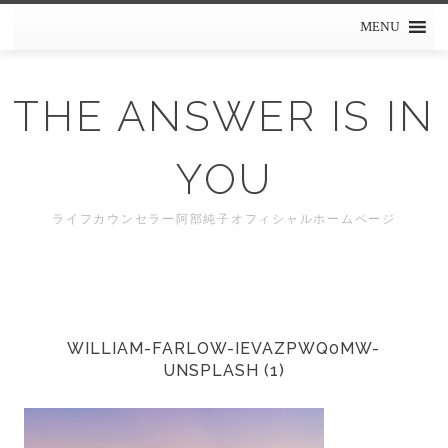
Skip
MENU
to
content
THE ANSWER IS IN
YOU
ライフカウンセラー阿部純子オフィシャルホームページ
WILLIAM-FARLOW-IEVAZPWQ0MW-
UNSPLASH (1)