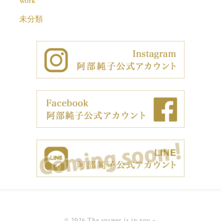
work
未分類
© 2026 The answer is in you
–