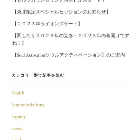
【セルフカウンセリング講座】がスタート！
ー
【東北限定スペシャルセッションのお知らせ】
シ
【２０２３年ライオンズゲート】
ョ
【間もなく２０２３年の立春～２０２３年の幕開けです
ン
ね！】
【Soul Activationソウルアクティベーション】のご案内
カテゴリー別で記事を読む
health
human relations
money
news