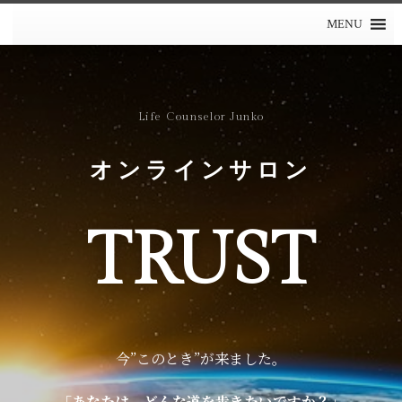
MENU
THE ANSWER IS IN
Life Counselor Junko
YOU
オンラインサロン
ライフカウンセラー阿部純子オフィシャルホームページ
TRUST
今”このとき”が来ました。
「あなたは、どんな道を歩きたいですか？」